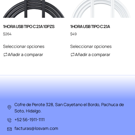
1HORA USB TIPO C 2.1A 10PZS
1HORA USB TIPO C 2.1A
$
264
$
49
Seleccionar opciones
Seleccionar opciones
Añadir a comparar
Añadir a comparar
Cofre de Perote 328, San Cayetano el Bordo, Pachuca de
Soto, Hidalgo.
+52 56-1911-1111
facturas@losvam.com