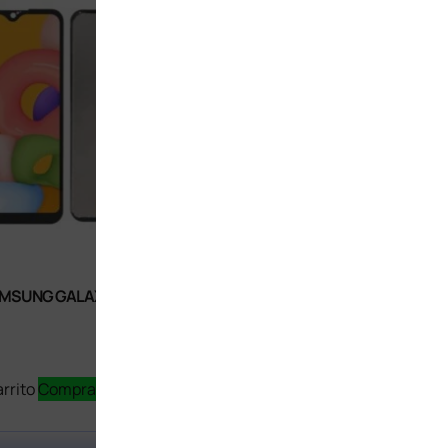
AMSUNG GALAXY A01 (VERSION
1HORA USB TIPO C 2.1A 10PZS
$
264
Seleccionar opciones
arrito
Comprar Ahora