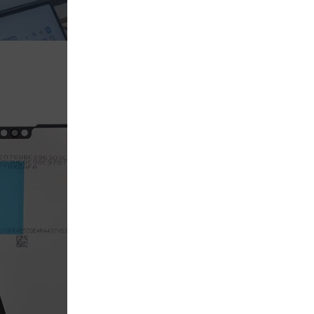
DISPLAY COF H
CATEGORIA
ACCESORI
REFERENCIAS
DISPLAY
$
310
$
480
Hasta 12 pagos sin ta
AÑADIR AL CAR
Añadir a comparar