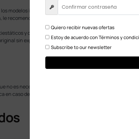
 los modelos indicados; un modelo incorrecto no funcionará o
, le recomendamos retirar la batería y verificar que el equipo
Quiero recibir nuevas ofertas
estáticos y que la colocación se lleve a cabo por parte de un 
Estoy de acuerdo con
Términos y condic
iginal sin exponerlo a la acumulación de polvo, humedad o ca
Subscribe to our newsletter
ue no es necesaria para detectar alguna falla en la misma.
lica en caso de modelo erróneo (verifique antes de comprar).
ados