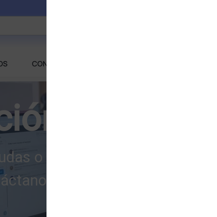
OS
CONTACTANOS
FAQS
ción Personal
udas o problemas para realizar 
áctanos y con gusto te atender
CONTACTANOS