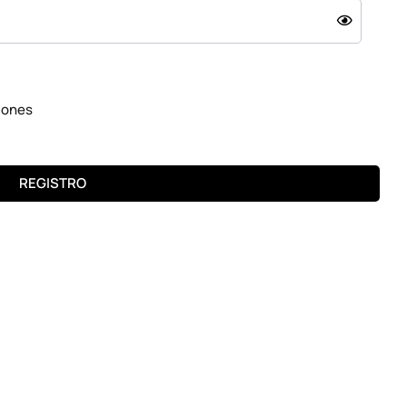
 puede causar dañar a tu equipo.
 no fuera sometido a humedad, calor o esté en malas
profesional.
iones
lor.
REGISTRO