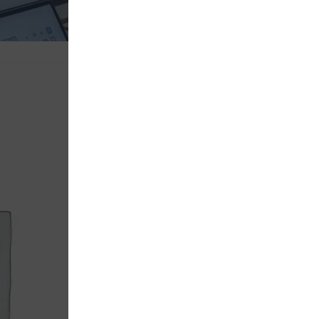
SKU
SMA1641
Categorías
EQUIPO C
REFERENCIAS
A16
,
Gala
$
3,199
Desde
$418
al mes con cré
Hasta 12 pagos sin ta
Desde 
AÑADIR AL CAR