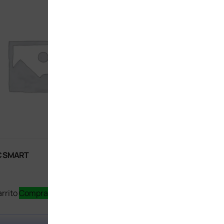
C SMART
REDMI NOTE 14
$
4,499
arrito
Comprar Ahora
Añadir al carrito
Comprar Aho