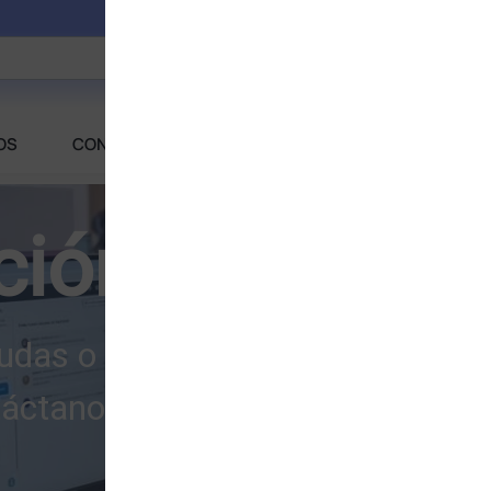
OS
CONTACTANOS
FAQS
ción Personal
udas o problemas para realizar 
áctanos y con gusto te atender
CONTACTANOS