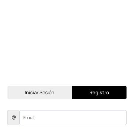
Iniciar Sesión
Registro
SKU
TCNGO2
Categorías
EQUIPO CELULAR
,
TECNO
REFERENCIAS
Spark
,
Tecno
$
2,199