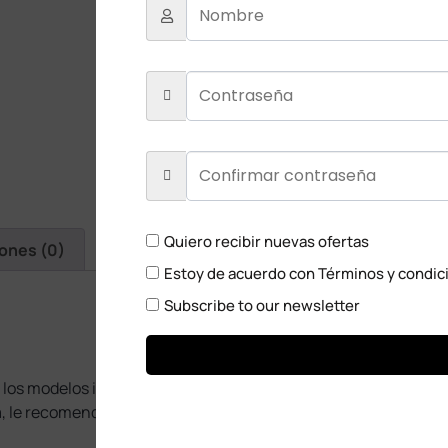
¿Tienes dudas? Consulta 
AÑADIR AL CAR
Añadir a comparar
Añadir a la lista de deseos
Quiero recibir nuevas ofertas
iones (0)
Estoy de acuerdo con
Términos y condic
Subscribe to our newsletter
 los modelos indicados; un modelo incorrecto no funcionará o
, le recomendamos retirar la batería y verificar que el equipo