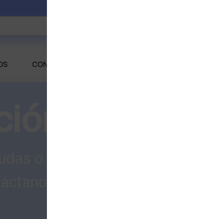
OS
CONTACTANOS
FAQS
ción Personal
udas o problemas para realizar 
áctanos y con gusto te atender
CONTACTANOS