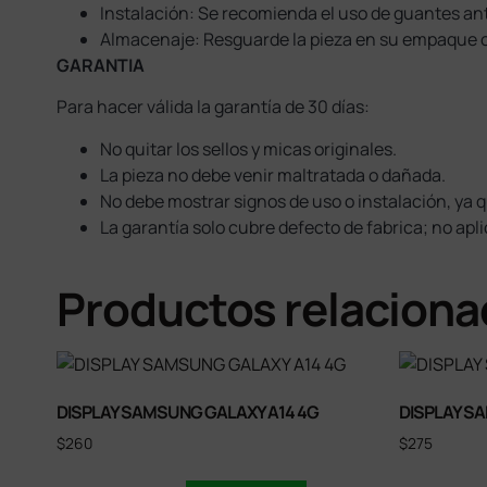
Instalación: Se recomienda el uso de guantes anti
Almacenaje: Resguarde la pieza en su empaque or
GARANTIA
Para hacer válida la garantía de 30 días:
No quitar los sellos y micas originales.
La pieza no debe venir maltratada o dañada.
No debe mostrar signos de uso o instalación, ya q
La garantía solo cubre defecto de fabrica; no ap
Productos relacion
DISPLAY SAMSUNG GALAXY A14 4G
DISPLAY S
$
260
$
275