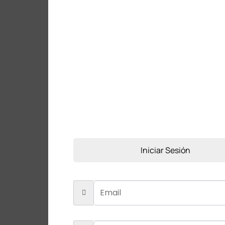
Hasta 12 pagos sin tarjet
Compra con Mercado Pago s
1
Agrega tu producto al carri
“Meses sin Tarjeta”.
Iniciar Sesión
2
Inicia sesión en Mercado 
3
Elige la cantidad de pagos q
Crédito sujeto a aprobació