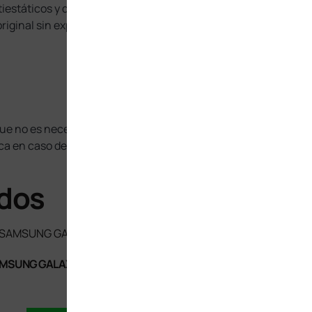
estáticos y que la colocación se lleve a cabo por parte de un 
iginal sin exponerlo a la acumulación de polvo, humedad o ca
ue no es necesaria para detectar alguna falla en la misma.
lica en caso de modelo erróneo (verifique antes de comprar).
ados
AMSUNG GALAXY A12 C/M
DISPLAY SAMSUNG GALAXY A13 
4G / M33 5G / M23