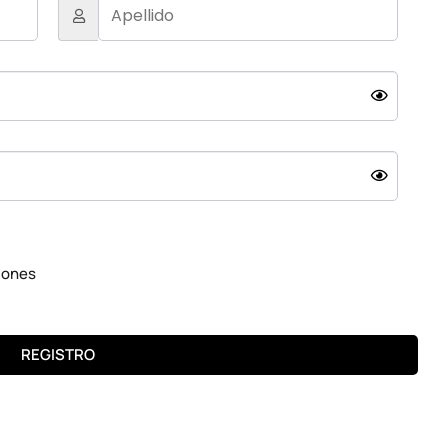
nuestra
Ayuda
.
RITO
COMPRAR AHORA
Explorar la lista de deseos
iones
REGISTRO
 puede causar dañar a tu equipo.
 no fuera sometido a humedad, calor o esté en malas