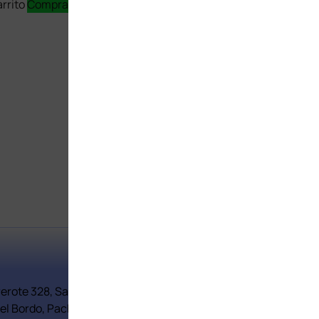
$
230
arrito
Comprar Ahora
Añadir al carrito
Comprar Aho
Información
Perote 328, San
el Bordo, Pachuca